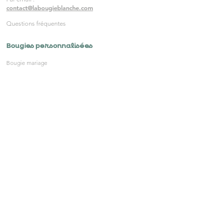
contact@labougieblanche.com
Questions fréquentes
Bougies personnalisées
Bougie mariage
Bougie baptême
Bougie naissance
Bougie cadeaux clients
Cadeaux hôtels
Bougies parfumées
Bougie en marque blanche
Tarifs bougies sur mesure
Le courrier
Recevez nos actualités en avant
premières
S'inscrire