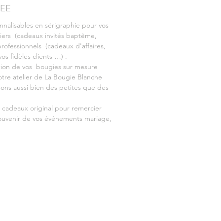
SEE
nnalisables en sérigraphie pour vos
liers (cadeaux invités baptême,
rofessionnels (cadeaux d'affaires,
s fidèles clients …) .
ation de vos bougies sur mesure
notre atelier de La Bougie Blanche
sons aussi bien des petites que des
cadeaux original pour remercier
souvenir de vos événements mariage,