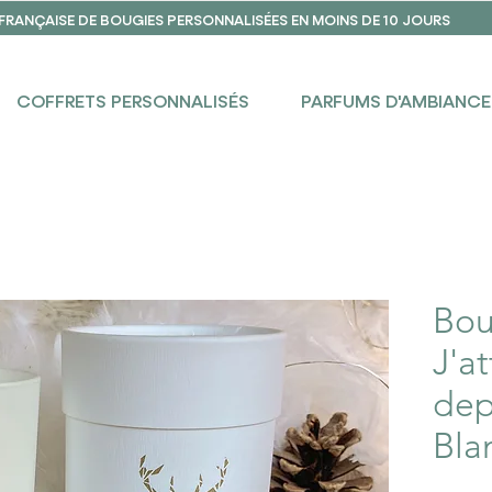
 FRANÇAISE DE BOUGIES PERSONNALISÉES EN MOINS DE 10 JOURS
COFFRETS PERSONNALISÉS
PARFUMS D'AMBIANCE
Bou
J'a
dep
Bla