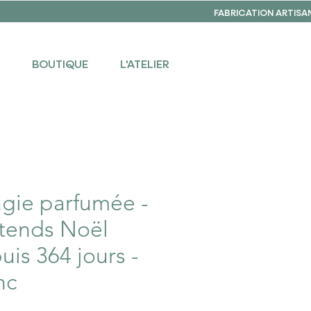
FABRICATION ARTISA
BOUTIQUE
L'ATELIER
gie parfumée -
ttends Noël
uis 364 jours -
nc