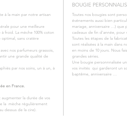
BOUGIE PERSONNALI
 à la main par notre artisan
Toutes nos bougies sont perso
événements aussi bien particu
nérale pour une meilleure
mariage, anniversaire …) que p
 à froid. La mèche 100% coton
cadeaux de fin d'année, pour vo
 optimal, sans cratère
Toutes les étapes de la fabric
sont réalisées à la main dans 
 avec nos parfumeurs grassois,
en moins de 10 jours. Nous fai
antir une grande qualité de
grandes séries.
Une bougie personnnalisée un 
aphiés par nos soins, un à un, à
vos invités qui garderont un 
baptême, anniversaire …
uée en France.
et augmenter la durée de vos
de la mèche régulièrement
u dessus de la cire).