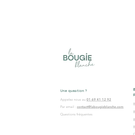
Une question ?
Appelez nous au
01 69 41 12 92
B
Par email :
contact@labougieblanche.com
Questions fréquentes
B
B
C