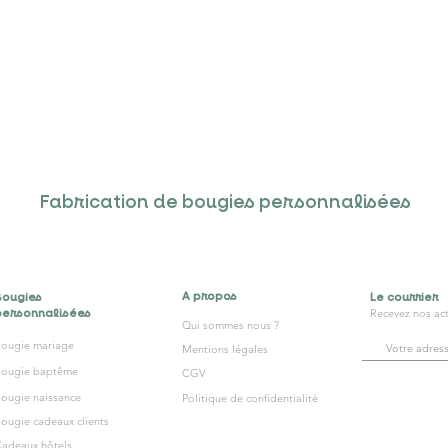
Fabrication de bougies personnalisées
A propos
Bougies
Le courrier
personnalisées
Recevez nos act
Qui sommes nous ?
ougie mariage
Mentions légales
Bougie baptême
CGV
ougie naissance
Politique de confidentialité
ougie cadeaux clients
adeaux hôtels